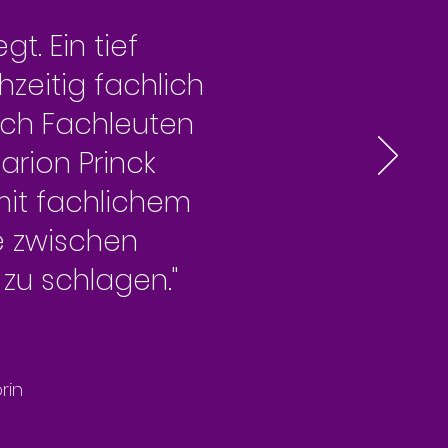
egt
. Ein tief
zeitig fachlich
uch Fachleuten
arion Princk
mit fachlichem
e zwischen
 zu schlagen."
rin