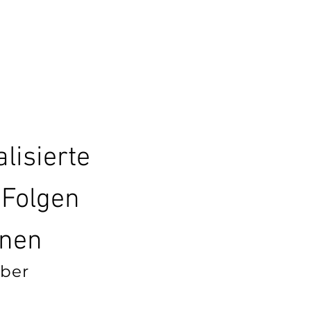
lisierte
 Folgen
fenen
ber