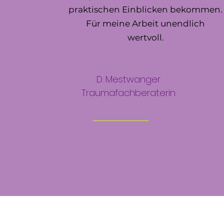
praktischen Einblicken bekommen.
Für meine Arbeit unendlich
wertvoll.
D. Mestwanger
Traumafachberaterin