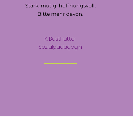
Stark, mutig, hoffnungsvoll.
Bitte mehr davon.
K. Basthutter
Sozialpädagogin